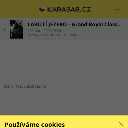
LABUTÍ JEZERO - Grand Royal Classic Ballet
CS
EN
UK
20
února 2027,
20:00
Karlovy Vary,
HOTEL THERMAL
KARLOVY VARY
Koncerty
JSME NA SOCIÁLNÍCH SÍTÍCH
SLUŽBY
Dodání a platba
Mapa stránek
O NÁS
Pro organizátory
Logo pro plakáty a média
O společnosti
Veřejná nabídka
Používáme cookies